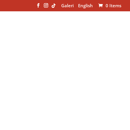
Galeri
English
0 Items
wyllgorau
Adnoddau
Calendr
Cysylltu
â Chlwb Ffermwyr Ifanc.